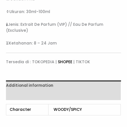
⚱️Ukuran: 30ml-100ml
🧪Jenis: Extrait De Parfum (VIP) // Eau De Parfum
(Exclusive)
⏳Ketahanan: 8 – 24 Jam
Tersedia di : TOKOPEDIA |
SHOPEE
| TIKTOK
Additional information
Reviews (0)
Character
WOODY/SPICY